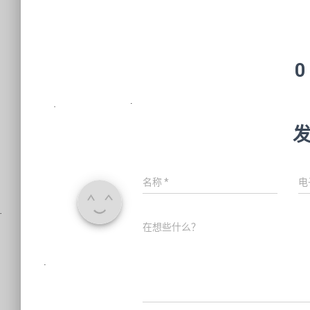
0
名称
*
电
在想些什么？