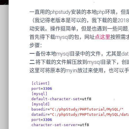
一直用的phpstudy安装的本地php环境
（我记得老版本是可以的，我下载的是2018
动安装。操作挺简单，但是也遇到一些问题
首先得下载mysql的包，网址
点这里
按照需
步骤：
一
.备份本地mysql目录中的文件，尤其是dat
二
.将下载的文件解压放到mysql目录下，创建一
这里可将原本的my.ini放过来使用，也可
[client]
port
=
3306
[mysql]
default-character-set
[mysqld]
basedir
=
"C:/phpStudy/PHPTutorial/MySQL/"
datadir
=
"C:/phpStudy/PHPTutorial/MySQL/dat
port
=
3306
character-set-server
=utf8