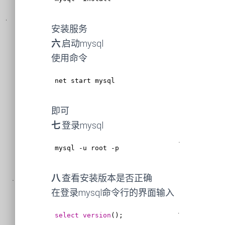
安装服务
六
.启动mysql
使用命令
net
 start mysql
即可
七
.登录mysql
mysql
 -u root -p
八
.查看安装版本是否正确
在登录mysql命令行的界面输入
select
version
();