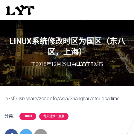
LINUX系统修改时区为国区（东八
区，上海）
于
2018年12月29日
由
LLYYTT
发布
ln -sf /usr/share/zoneinfo/Asia/Shanghai /etc/localtime
分类：
LINUX
每天进步一点点