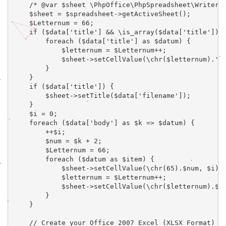
$sheet 
= 
$spreadsheet
->
getActiveSheet();

    $Letternum 
= 
66
;

if 
($data[
'title'
] 
&& 
\is_array($data[
'title'
])) 
foreach 
($data[
'title'
] 
as 
$datum) {

            $letternum 
= 
$Letternum
++
;

            $sheet
->
setCellValue(\chr($letternum)
.
'1
        }

    }

if 
($data[
'title'
]) {

        $sheet
->
setTitle($data[
'filename'
]);

    }

    $i 
= 
0
;

foreach 
($data[
'body'
] 
as 
$k 
=> 
$datum) {

++
$i;

        $num 
= 
$k 
+ 
2
;

        $Letternum 
= 
66
;

foreach 
($datum 
as 
$item) {

            $sheet
->
setCellValue(\chr(
65
)
.
$num, $i);

            $letternum 
= 
$Letternum
++
;

            $sheet
->
setCellValue(\chr($letternum)
.
$nu
        }

    }
