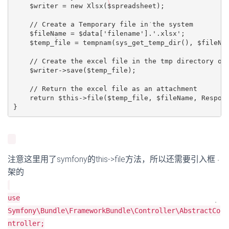
$writer 
= new 
Xlsx($spreadsheet);

$fileName 
= 
$data[
'filename'
]
.
'.xlsx'
;

    $temp_file 
= 
tempnam(sys_get_temp_dir(), $fileNam
$writer
->
save($temp_file);

return 
$this
->
file($temp_file, $fileName, Respon
}
注意这里用了symfony的this->file方法，所以还需要引入框
架的
use
Symfony\Bundle\FrameworkBundle\Controller\AbstractCo
ntroller;