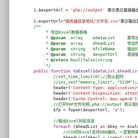
1.
$exportUrl = 
'php://output'
 表示表示直接输
2.
exportUrl=
"服务器目录地址/文件名.csv"
表示输出到
/**

     * 导出Excel数据表格

     * 
@param
  array    $dataList     
     * 
@param
  array    $headList     导
     * 
@param
  string   $fileName     输出
     * 
@param
  string   $exportUrl   
     * 
@return
 bool|false|string

     */
public
function
toExcel
($dataList,$headLis
//set_time_limit(0);//防止超时
//ini_set("memory_limit", "512M
        header(
'Content-Type: application/
        header(
'Content-Disposition: attac
        header(
'Cache-Control: max-age=0'
);
//打开PHP文件句柄,php://output 表
        $fp = fopen($exportUrl, 
'a'
);

//输出Excel列名信息
foreach
 ($headList 
as
 $key => $valu
//CSV的Excel支持GBK编码，一定要
            $headList[$key] = iconv(
'utf-8