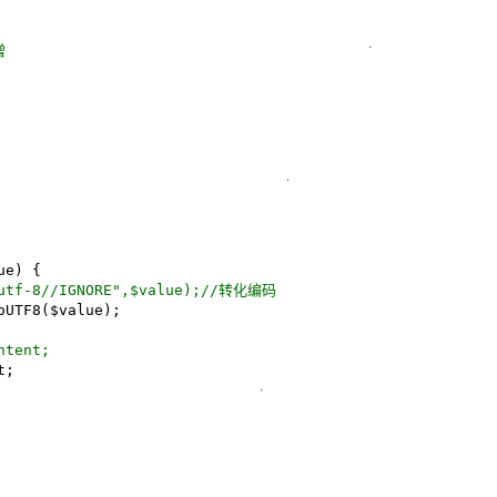
增
e) {

"utf-8//IGNORE",$value);//转化编码
ntent;