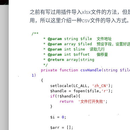
之前有写过用插件导入xlsx文件的方法，
用，所以这里介绍一种csv文件的导入方式。
/**

     * 
@param
 string $file  文件地址

     * 
@param
 array $filed  预设字段，设置
     * 
@param
 int $line  读取几行

     * 
@param
 int $offset   偏移量

     * 
@return
 array|string 

     */
private
function
csvHandle
(string $fil
1
)
{

        setlocale(LC_ALL, 
'zh_CN'
);

        $handle = fopen($file,
'r'
);

if
(!$handle){

return
'文件打开失败'
;

        }

        $i = 
0
;

        $arr = [];
