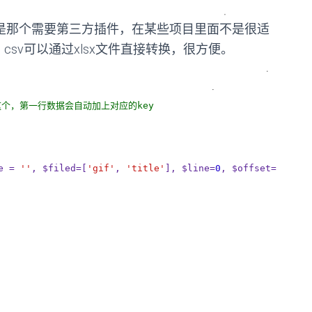
但是那个需要第三方插件，在某些项目里面不是很适
csv可以通过xlsx文件直接转换，很方便。
好这个，第一行数据会自动加上对应的key

e = 
''
, $filed=[
'gif'
, 
'title'
], $line=
0
, $offset=