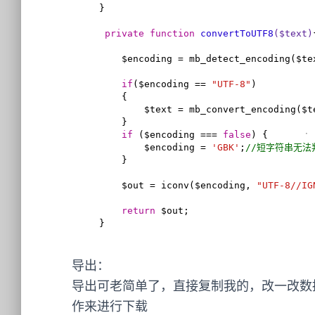
    }

private
function
convertToUTF8
($text)
        $encoding = mb_detect_encoding(
if
($encoding == 
"UTF-8"
)

        {

            $text = mb_convert_encoding(
        }

if
 ($encoding === 
false
) {

            $encoding = 
'GBK'
;
//短字符串无法
        }

        $out = iconv($encoding, 
"UTF-8//IG
return
 $out;

    }
导出：
导出可老简单了，直接复制我的，改一改数
作来进行下载