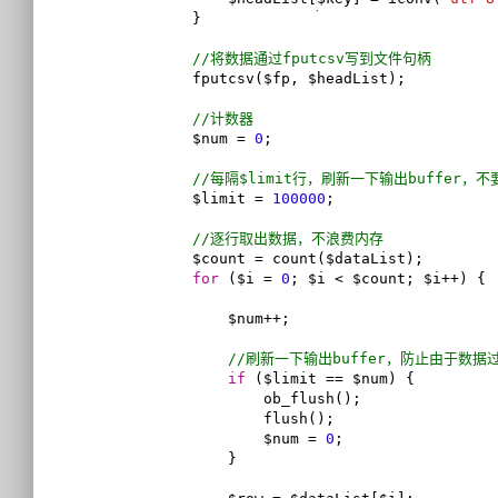
        }

//将数据通过fputcsv写到文件句柄
        fputcsv($fp, $headList);

//计数器
        $num = 
0
;

//每隔$limit行，刷新一下输出buffer，
        $limit = 
100000
;

//逐行取出数据，不浪费内存
        $count = count($dataList);

for
 ($i = 
0
; $i < $count; $i++) {

            $num++;

//刷新一下输出buffer，防止由于数据
if
 ($limit == $num) {

                ob_flush();

                flush();

                $num = 
0
;

            }
