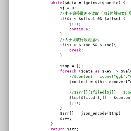
while
($data = fgetcsv($handle)){

            $j = 
0
;

//小于偏移量则不读取,但$i仍然需要自
if
($i < $offset && $offset){

                $i++;

continue
;

            }

//大于读取行数则退出
if
($i > $line && $line){

break
;

            }

            $tmp = [];

foreach
 ($data 
as
 $key => $valu
//$content = iconv("gbk",
                $content = $this->convertToUTF8($value);

//$arr[][$filed[$j]] = $co
                $tmp[$filed[$j]] = $content;

                $j++;

            }

            $arr[] = json_encode($tmp);

            $i++;

        }

return
 $arr;
