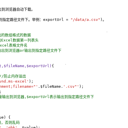
出到浏览器自动下载。

指定路径文件下。举例：exportUrl = 
"/data/a.csv"
要导出的数组格式的数据

出的Excel数据第一列表头

Excel表格文件名

 直接输出到浏览器or输出到指定路径文件下

t,$fileName,$exportUrl)
{

");//防止内存溢出
vnd.ms-excel'
);

hment;filename="'
.$fileName.
'.csv"'
);



示直接输出到浏览器,$exportUrl表示输出到指定路径文件下
e) {

转换，否则乱码
'
, 
'gbk'
, $value);
