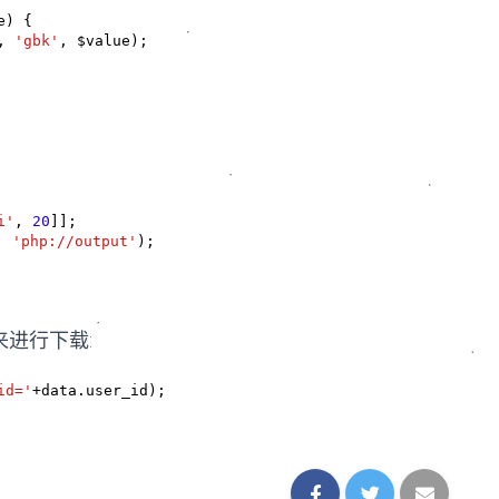
) {

, 
'gbk'
, $value);

i'
, 
20
]];

, 
'php://output'
);
来进行下载:
id='
+data.user_id);