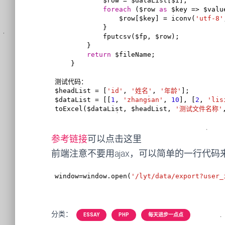
            $row = $dataList[$i];

foreach
 ($row 
as
 $key => $value
                $row[$key] = iconv(
'utf-8'
            }

            fputcsv($fp, $row);

        }

return
 $fileName;

    }

测试代码：

$headList = [
'id'
, 
'姓名'
, 
'年龄'
];

$dataList = [[
1
, 
'zhangsan'
, 
10
], [
2
, 
'lis
toExcel($dataList, $headList, 
'测试文件名称'
参考链接
可以点击这里
前端注意不要用ajax，可以简单的一行代码
window=window.open(
'/lyt/data/export?user_
分类：
ESSAY
PHP
每天进步一点点