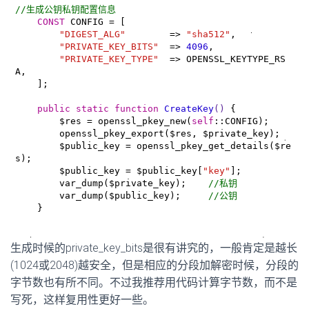
//生成公钥私钥配置信息
CONST
 CONFIG = [

"DIGEST_ALG"
        => 
"sha512"
,

"PRIVATE_KEY_BITS"
  => 
4096
,

"PRIVATE_KEY_TYPE"
  => OPENSSL_KEYTYPE_RS
A,

    ];

public
static
function
CreateKey
()
{

        $res = openssl_pkey_new(
self
::CONFIG);

        openssl_pkey_export($res, $private_key);

        $public_key = openssl_pkey_get_details($re
s);

        $public_key = $public_key[
"key"
];

        var_dump($private_key);    
//私钥
        var_dump($public_key);     
//公钥
    }
生成时候的
private_key_bits是很有讲究的，一般肯定是越长
(1024或2048)越安全，但是相应的分段加解密时候，分段的
字节数也有所不同。不过我推荐用代码计算字节数，而不是
写死，这样复用性更好一些。