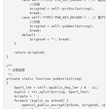
//
分段
$crypted 
= self::
priEnc
(
$string
);
break
;
case self::
TYPE[
'PUB_KEY_DECODE'
] 
: 
// 
客户端
//
分段
$crypted 
= self::
pubDec
(
$string
);
break
;
default :
$crypted 
= 
""
; 
break
;
    }
return 
$crypted;
}
/**
 * 
公钥加密
*/
private static function 
pubEnc
(
$string
)
{
    $part_len 
= self::
$public_key_len 
/ 
8 
- 
11
;
    $split 
= 
str_split
(
$string
, $part_len);
    $crypto 
= 
''
;
foreach 
($split 
as 
$chunk) {
openssl_public_encrypt
($chunk, $crypted, 
sel