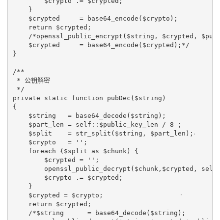
        $crypto 
.= 
$crypted;
    }
    $crypted     
= 
base64_encode
($crypto);
return 
$crypted;
/*openssl_public_encrypt($string, $crypted, $pub
    $crypted     = base64_encode($crypted);*/
}
/**
 * 
公钥解密
*/
private static function 
pubDec
(
$string
)
{
$string   
= 
base64_decode
(
$string
);
    $part_len 
= self::
$public_key_len 
/ 
8 
;
    $split    
= 
str_split
(
$string
, $part_len);
    $crypto   
= 
''
;
foreach 
($split 
as 
$chunk) {
        $crypted 
= 
''
;
openssl_public_decrypt
($chunk,$crypted, 
self
        $crypto 
.= 
$crypted;
    }
    $crypted 
= 
$crypto;
return 
$crypted;
/*$string      = base64_decode($string);