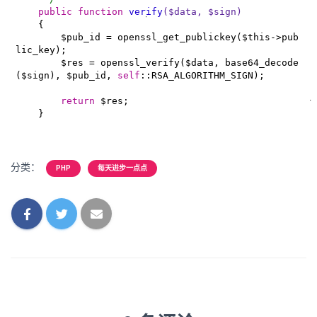
public
function
verify
($data, $sign)
{

        $pub_id = openssl_get_publickey($this->pub
lic_key);

        $res = openssl_verify($data, base64_decode
($sign), $pub_id, 
self
::RSA_ALGORITHM_SIGN);

return
 $res;

    }
分类：
PHP
每天进步一点点