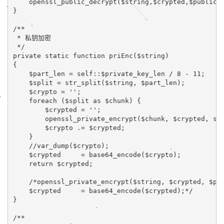
    openssl_public_decrypt($string,$crypted,$public_
}
/**
 * 
私钥加密
*/
private static function 
priEnc
(
$string
)
{
    $part_len 
= self::
$private_key_len 
/ 
8 
- 
11
;
    $split 
= 
str_split
(
$string
, $part_len);
    $crypto 
= 
''
;
foreach 
($split 
as 
$chunk) {
        $crypted 
= 
''
;
openssl_private_encrypt
($chunk, $crypted, 
se
        $crypto 
.= 
$crypted;
    }
//var_dump($crypto);
$crypted     
= 
base64_encode
($crypto);
return 
$crypted;
/*openssl_private_encrypt($string, $crypted, $pr
    $crypted     = base64_encode($crypted);*/
}
/**